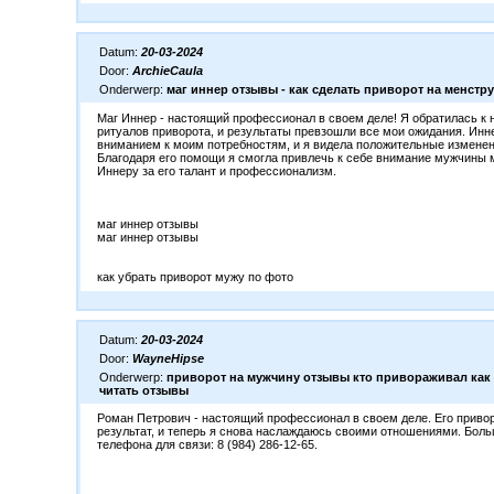
Datum:
20-03-2024
Door:
ArchieCaula
Onderwerp:
маг иннер отзывы - как сделать приворот на менстр
Маг Иннер - настоящий профессионал в своем деле! Я обратилась к
ритуалов приворота, и результаты превзошли все мои ожидания. Инн
вниманием к моим потребностям, и я видела положительные изменен
Благодаря его помощи я смогла привлечь к себе внимание мужчины 
Иннеру за его талант и профессионализм.
маг иннер отзывы
маг иннер отзывы
как убрать приворот мужу по фото
Datum:
20-03-2024
Door:
WayneHipse
Onderwerp:
приворот на мужчину отзывы кто привораживал как 
читать отзывы
Роман Петрович - настоящий профессионал в своем деле. Его прив
результат, и теперь я снова наслаждаюсь своими отношениями. Бол
телефона для связи: 8 (984) 286-12-65.