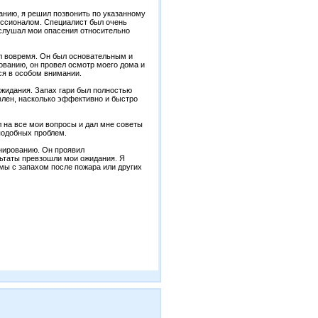
анию, я решил позвонить по указанному
ессионалом. Специалист был очень
лушал мои опасения относительно
ыл вовремя. Он был основательным и
ованию, он провел осмотр моего дома и
ся в особом внимании.
жидания. Запах гари был полностью
влен, насколько эффективно и быстро
л на все мои вопросы и дал мне советы
подобных проблем.
онированию. Он проявил
ьтаты превзошли мои ожидания. Я
мы с запахом после пожара или других