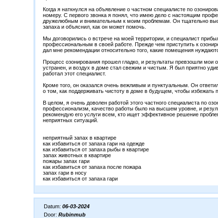
Когда я наткнулся на объявление о частном специалисте по озониров
номеру. С первого звонка я понял, что имею дело с настоящим проф
дружелюбным и внимательным к моим проблемам. Он тщательно выс
запаха и объяснил, как он может помочь.
Мы договорились о встрече на моей территории, и специалист приб
профессиональным в своей работе. Прежде чем приступить к озонир
дал мне рекомендации относительно того, какие помещения нуждают
Процесс озонирования прошел гладко, и результаты превзошли мои о
устранен, и воздух в доме стал свежим и чистым. Я был приятно уди
работал этот специалист.
Кроме того, он оказался очень вежливым и пунктуальным. Он ответи
о том, как поддерживать чистоту в доме в будущем, чтобы избежать 
В целом, я очень доволен работой этого частного специалиста по оз
профессионализм, качество работы было на высшем уровне, и резул
рекомендую его услуги всем, кто ищет эффективное решение пробле
неприятных ситуаций.
неприятный запах в квартире
как избавиться от запаха гари на одежде
как избавиться от запаха рыбы в квартире
запах животных в квартире
пожары запах гари
как избавиться от запаха после пожара
запах гари в носу
как избавиться от запаха гари
Datum:
06-03-2024
Door:
Rubinmub