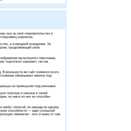
ерь она за своё покровительство и
ал мерзавец-шарлатан.
ество, а очередной псевдоним. За
сроки, продолжающий свою
изображение мультяшного персонажа,
аг тщательно скрывает, так как
 В реальности же сайт появился всего
 уголовник обманывает именно под
к раньше он промышлял под кличками:
твуют опасные и умелые в своей
рие, но никто из них не способен
 гребут лопатой, но никогда ни одному
енные способности — один сплошной
пропущен лжемагом – все отзывы от сам