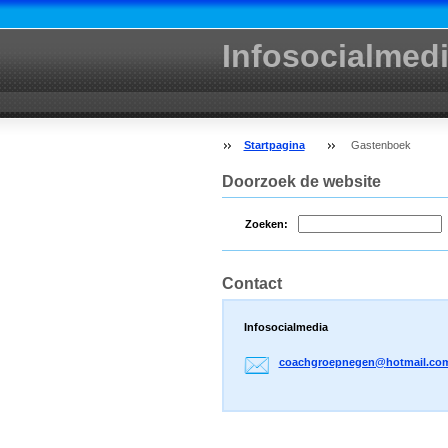
Infosocialmed
Startpagina
Gastenboek
Doorzoek de website
Zoeken:
Contact
Infosocialmedia
coachgro
epnegen@
hotmail.
co