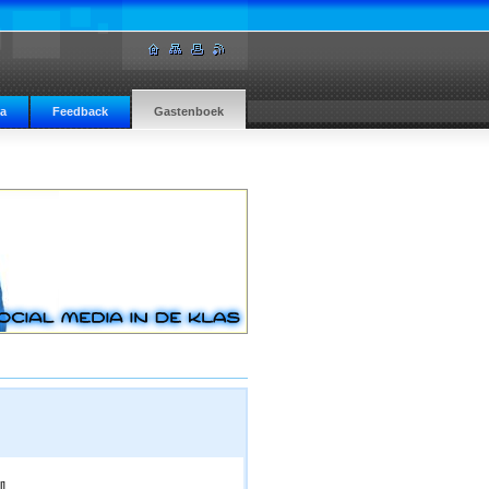
ia
Feedback
Gastenboek
].