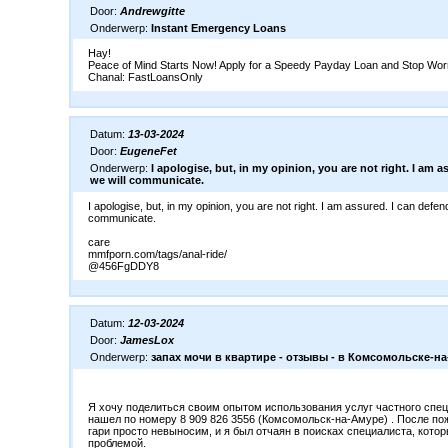
Door:
Andrewgitte
Onderwerp:
Instant Emergency Loans
Hay!
Peace of Mind Starts Now! Apply for a Speedy Payday Loan and Stop Worr
Chanal: FastLoansOnly
Datum:
13-03-2024
Door:
EugeneFet
Onderwerp:
I apologise, but, in my opinion, you are not right. I am as
we will communicate.
I apologise, but, in my opinion, you are not right. I am assured. I can defend
communicate.
care
mmfporn.com/tags/anal-ride/
@456FgDDY8
Datum:
12-03-2024
Door:
JamesLox
Onderwerp:
запах мочи в квартире - отзывы - в Комсомольске-н
Я хочу поделиться своим опытом использования услуг частного спец
нашел по номеру 8 909 826 3556 (Комсомольск-на-Амуре) . После п
гари просто невыносим, и я был отчаян в поисках специалиста, кото
проблемой.