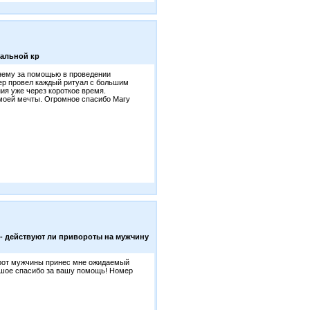
уальной кр
 нему за помощью в проведении
ер провел каждый ритуал с большим
ия уже через короткое время.
моей мечты. Огромное спасибо Магу
- действуют ли привороты на мужчину
орот мужчины принес мне ожидаемый
ьшое спасибо за вашу помощь! Номер