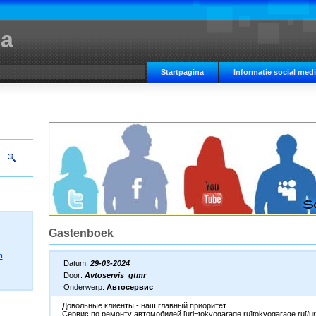
ia
Startpagina
Informatie social med
Gastenboek
m
Datum:
29-03-2024
Door:
Avtoservis_gtmr
Onderwerp:
Автосервис
Довольные клиенты - наш главный приоритет
Сервис по ремонту автомобилей [url=tokyogarage.ru]tokyogarage.ru[/url