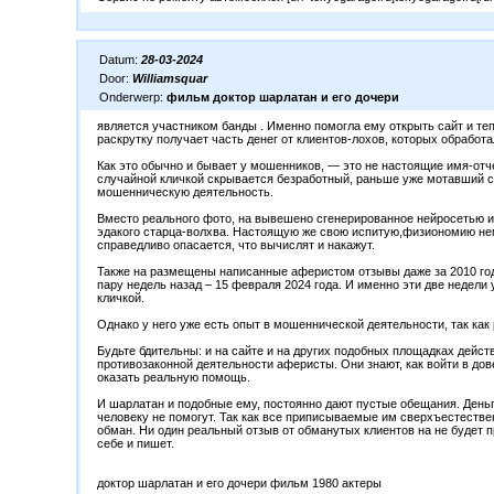
Datum:
28-03-2024
Door:
Williamsquar
Onderwerp:
фильм доктор шарлатан и его дочери
является участником банды . Именно помогла ему открыть сайт и теп
раскрутку получает часть денег от клиентов-лохов, которых обработ
Как это обычно и бывает у мошенников, — это не настоящие имя-отч
случайной кличкой скрывается безработный, раньше уже мотавший 
мошенническую деятельность.
Вместо реального фото, на вывешено сгенерированное нейросетью 
эдакого старца-волхва. Настоящую же свою испитую,физиономию нем
справедливо опасается, что вычислят и накажут.
Также на размещены написанные аферистом отзывы даже за 2010 год.
пару недель назад – 15 февраля 2024 года. И именно эти две недели
кличкой.
Однако у него уже есть опыт в мошеннической деятельности, так ка
Будьте бдительны: и на сайте и на других подобных площадках дейс
противозаконной деятельности аферисты. Они знают, как войти в дове
оказать реальную помощь.
И шарлатан и подобные ему, постоянно дают пустые обещания. Деньги
человеку не помогут. Так как все приписываемые им сверхъестеств
обман. Ни один реальный отзыв от обманутых клиентов на не будет 
себе и пишет.
доктор шарлатан и его дочери фильм 1980 актеры