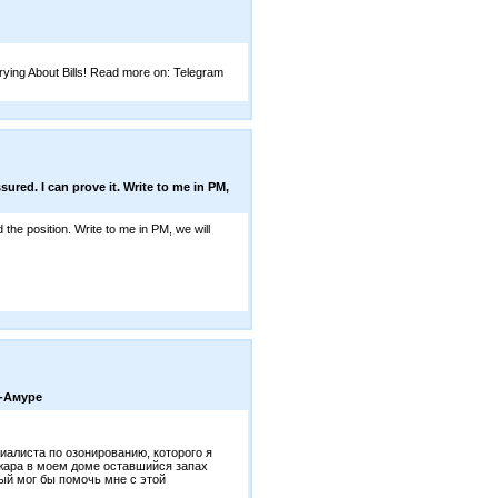
ying About Bills! Read more on: Telegram
sured. I can prove it. Write to me in PM,
 the position. Write to me in PM, we will
а-Амуре
иалиста по озонированию, которого я
ожара в моем доме оставшийся запах
рый мог бы помочь мне с этой