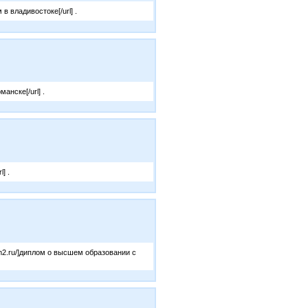
в владивостоке[/url] .
анске[/url] .
] .
om2.ru/]диплом о высшем образовании с