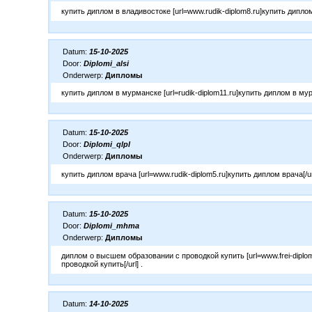
купить диплом в владивостоке [url=www.rudik-diplom8.ru]купить диплом 
Datum:
15-10-2025
Door:
Diplomi_alsi
Onderwerp:
Дипломы
купить диплом в мурманске [url=rudik-diplom11.ru]купить диплом в мурм
Datum:
15-10-2025
Door:
Diplomi_qlpl
Onderwerp:
Дипломы
купить диплом врача [url=www.rudik-diplom5.ru]купить диплом врача[/url
Datum:
15-10-2025
Door:
Diplomi_mhma
Onderwerp:
Дипломы
диплом о высшем образовании с проводкой купить [url=www.frei-dipl
проводкой купить[/url] .
Datum:
14-10-2025