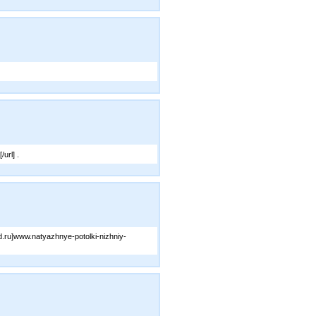
url] .
.ru]www.natyazhnye-potolki-nizhniy-