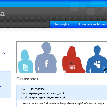
ia
Startpagina
Informatie social med
Gastenboek
m
Datum:
16-10-2025
Door:
stydiya podkastov spb_jwel
Onderwerp:
студия подкастов спб
съемка подкастов [url=www.studiya-podkastov-spb1.ru]съемка подкастов[