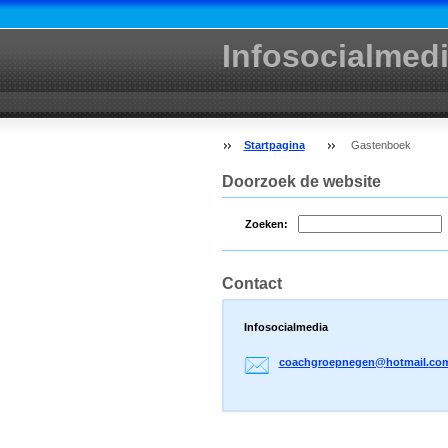
Infosocialmed
Startpagina
Gastenboek
Doorzoek de website
Zoeken:
Contact
Infosocialmedia
coachgro
epnegen@
hotmail.
co