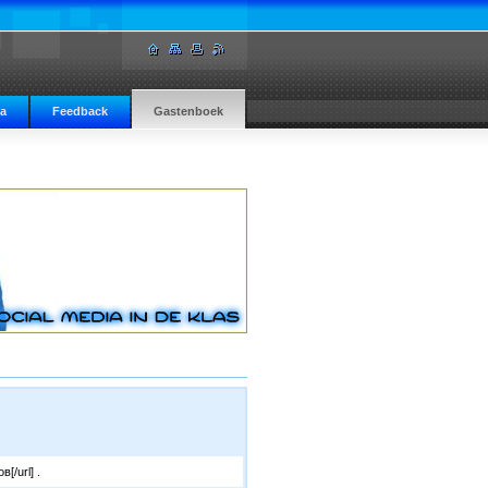
ia
Feedback
Gastenboek
/url] .