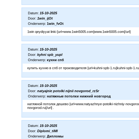
Datum:
15-10-2025
Door:
1win_ijOt
Onderwerp:
1win_fvOt
1win qeydiyyat linki [url=www.1win5005.com]www.1win5005.com[/url]
Datum:
15-10-2025
Door:
kyhni spb_yupl
Onderwerp:
кухни спб
купить кухню в спб от производителя [url=kuhni-spb-1.ru]kuhni-spb-1.ru[/
Datum:
15-10-2025
Door:
natyajnie potolki nijnii novgorod_rzSr
Onderwerp:
натяжные потолки нижний новгород
натяжной потолок дешево [url=www.natyazhnye-potolki-nizhniy-novgorod
novgorod.ru[/url] .
Datum:
15-10-2025
Door:
Diplomi_tiMl
Onderwerp:
Дипломы