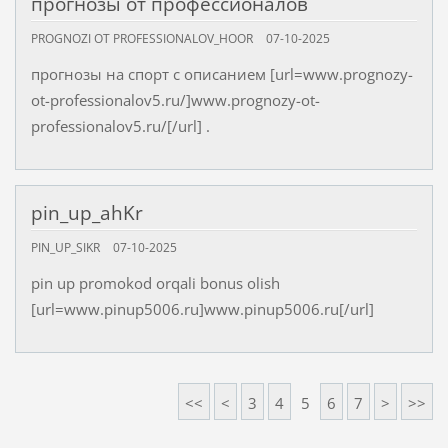
прогнозы от профессионалов
PROGNOZI OT PROFESSIONALOV_HOOR
07-10-2025
прогнозы на спорт с описанием [url=www.prognozy-
ot-professionalov5.ru/]www.prognozy-ot-
professionalov5.ru/[/url] .
pin_up_ahKr
PIN_UP_SIKR
07-10-2025
pin up promokod orqali bonus olish
[url=www.pinup5006.ru]www.pinup5006.ru[/url]
<<
<
3
4
5
6
7
>
>>